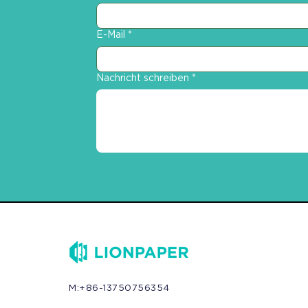
E-Mail
*
Nachricht schreiben
*
M:+86-13750756354