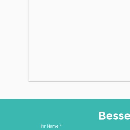
Besse
Ihr Name
*