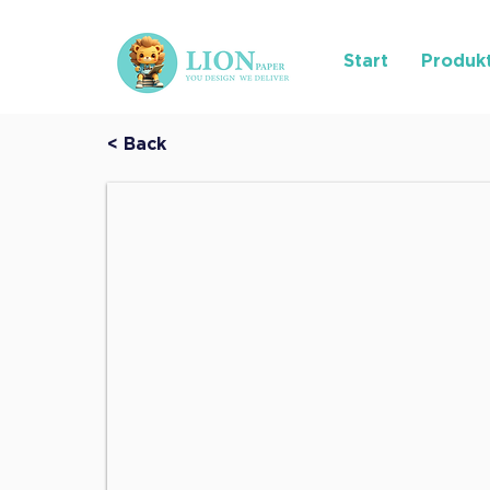
Start
Produk
< Back